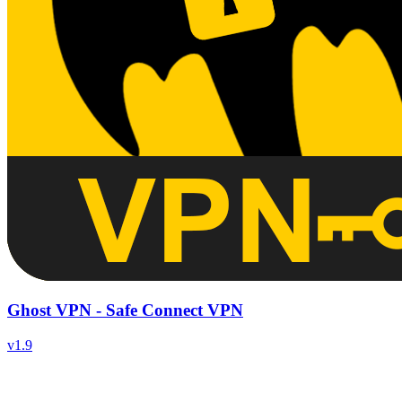
Ghost VPN - Safe Connect VPN
v
1.9