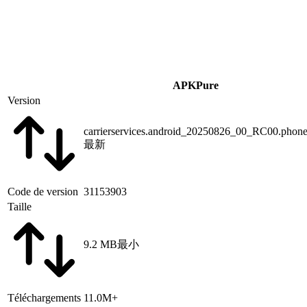
APKPure
Version
carrierservices.android_20250826_00_RC00.phon
最新
Code de version
31153903
Taille
9.2 MB
最小
Téléchargements
11.0M+