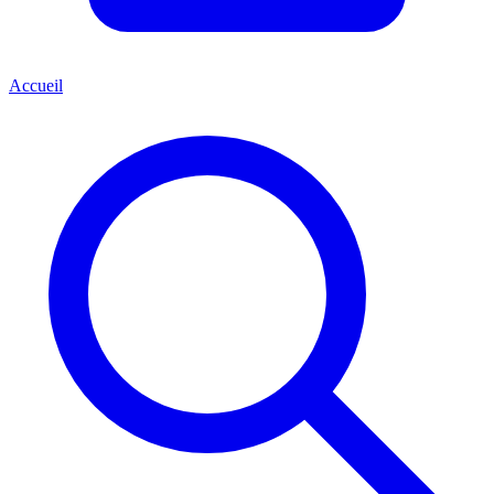
Accueil