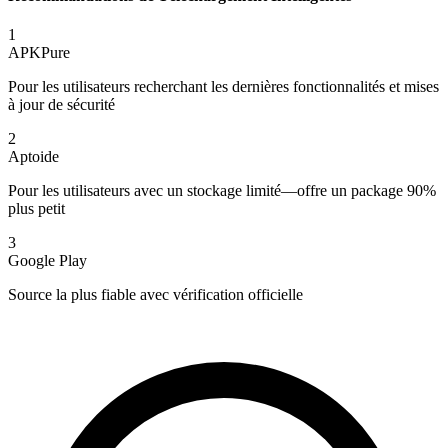
1
APKPure
Pour les utilisateurs recherchant les dernières fonctionnalités et mises
à jour de sécurité
2
Aptoide
Pour les utilisateurs avec un stockage limité—offre un package 90%
plus petit
3
Google Play
Source la plus fiable avec vérification officielle