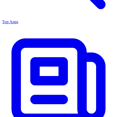
Top Apps