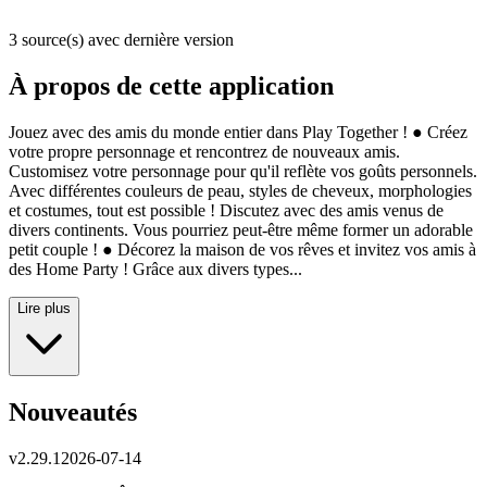
3 source(s) avec dernière version
À propos de cette application
Jouez avec des amis du monde entier dans Play Together ! ● Créez
votre propre personnage et rencontrez de nouveaux amis.
Customisez votre personnage pour qu'il reflète vos goûts personnels.
Avec différentes couleurs de peau, styles de cheveux, morphologies
et costumes, tout est possible ! Discutez avec des amis venus de
divers continents. Vous pourriez peut-être même former un adorable
petit couple ! ● Décorez la maison de vos rêves et invitez vos amis à
des Home Party ! Grâce aux divers types...
Lire plus
Nouveautés
v
2.29.1
2026-07-14