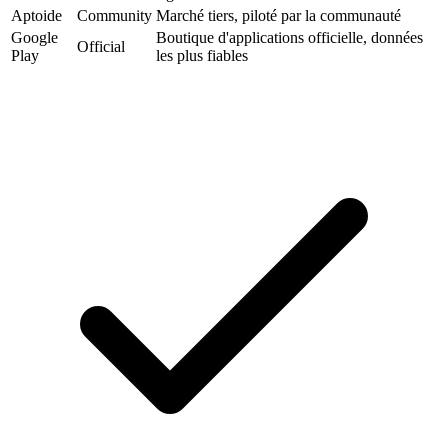
Aptoide
Community
Marché tiers, piloté par la communauté
Google
Boutique d'applications officielle, données
Official
Play
les plus fiables