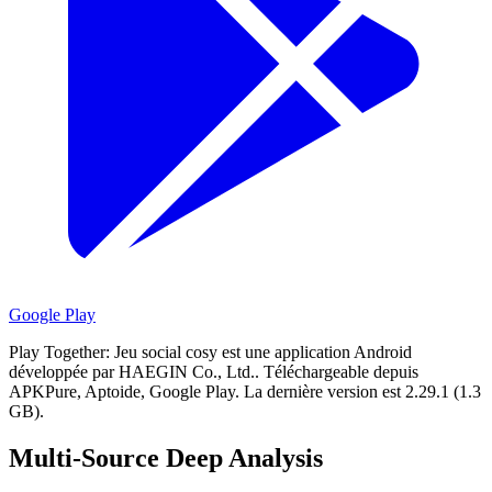
Google Play
Play Together: Jeu social cosy est une application Android
développée par HAEGIN Co., Ltd..
Téléchargeable depuis
APKPure, Aptoide, Google Play.
La dernière version est 2.29.1 (1.3
GB).
Multi-Source Deep Analysis