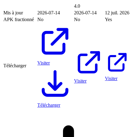
4.0
Mis à jour
2026-07-14
2026-07-14
12 juil. 2026
APK fractionné
No
No
Yes
Visiter
Télécharger
Visiter
Visiter
Télécharger