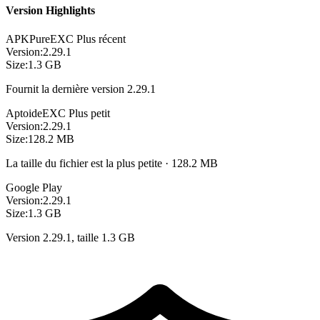
Version Highlights
APKPure
EXC
Plus récent
Version:
2.29.1
Size:
1.3 GB
Fournit la dernière version 2.29.1
Aptoide
EXC
Plus petit
Version:
2.29.1
Size:
128.2 MB
La taille du fichier est la plus petite · 128.2 MB
Google Play
Version:
2.29.1
Size:
1.3 GB
Version 2.29.1, taille 1.3 GB