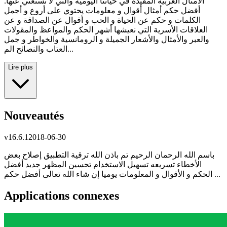
الأمثال العربية المفيدة في حياتنا اليومية والتي لا نستغني عنها.
أفضل حكم أمثال أقوال و معلومات يحتوي على أروع و أجمل
الكلمات و حكم عن الحياة و الحب و أقوال عن الصداقة و عن
العلاقات الأسرية التي نعيشها أشهر الحكم والمواعظ والمقولات
والعبر والأمثال والأشعار الجميلة و الرومانسية والخواطر و جمل
العتاب والنصائح الم...
Lire plus
Nouveautés
v
16.6.1
2018-06-30
باسم الله الرحمان الرحيم تم باذن الله ترقية التطبيق إصلاح بعض
الأخطاء تسريعه تسهيل الاستخدام تحسين المظهر جديد أفضل
الحكم و الأقوال و المعلومات يوميا إن شاء الله تعالى أفضل حكم ...
Applications connexes