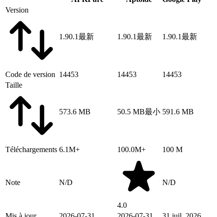
Version
1.90.1
最新
1.90.1
最新
1.90.1
最新
Code de version
14453
14453
14453
Taille
573.6 MB
50.5 MB
最小
591.6 MB
Téléchargements
6.1M+
100.0M+
100 M
Note
N/D
N/D
4.0
Mis à jour
2026-07-31
2026-07-31
31 juil. 2026