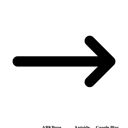
APKPure
Aptoide
Google Play