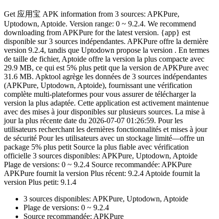
Get 应用宝 APK information from 3 sources: APKPure,
Uptodown, Aptoide. Version range: 0 ~ 9.2.4. We recommend
downloading from APKPure for the latest version. {app} est
disponible sur 3 sources indépendantes. APKPure offre la dernière
version 9.2.4, tandis que Uptodown propose la version . En termes
de taille de fichier, Aptoide offre la version la plus compacte avec
29.9 MB, ce qui est 5% plus petit que la version de APKPure avec
31.6 MB. Apktool agrège les données de 3 sources indépendantes
(APKPure, Uptodown, Aptoide), fournissant une vérification
complète multi-plateformes pour vous assurer de télécharger la
version la plus adaptée. Cette application est activement maintenue
avec des mises à jour disponibles sur plusieurs sources. La mise à
jour la plus récente date du 2026-07-07 01:26:59. Pour les
utilisateurs recherchant les dernières fonctionnalités et mises à jour
de sécurité Pour les utilisateurs avec un stockage limité—offre un
package 5% plus petit Source la plus fiable avec vérification
officielle 3 sources disponibles: APKPure, Uptodown, Aptoide
Plage de versions: 0 ~ 9.2.4 Source recommandée: APKPure
APKPure fournit la version Plus récent: 9.2.4 Aptoide fournit la
version Plus petit: 9.1.4
3 sources disponibles: APKPure, Uptodown, Aptoide
Plage de versions: 0 ~ 9.2.4
Source recommandée: APKPure