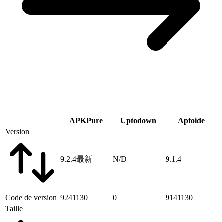
APKPure
Uptodown
Aptoide
Version
9.2.4
最新
N/D
9.1.4
Code de version
9241130
0
9141130
Taille