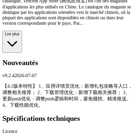
catalogue, Tencent App Store (腾讯应用宝) est l'un des magasins
d'applications les plus utilisés en Chine. Le catalogue du magasin se
distingue par les applications orientées vers le marché chinois, où la
plupart des applications sont disponibles en chinois ou dans leur
version correspondante pour le pays. Par...
Lire plus
Nouveautés
v
9.2.4
2026-07-07
【4.1版本特性】 1、应用详情页优化：新增礼包攻略等入口，
调整相关推荐； 2、下载管理优化：新增下载相关推荐； 3、
更新push优化：调整push逻辑和时间，避免骚扰、精准推送。
4、下载性能优化。
Spécifications techniques
Licence