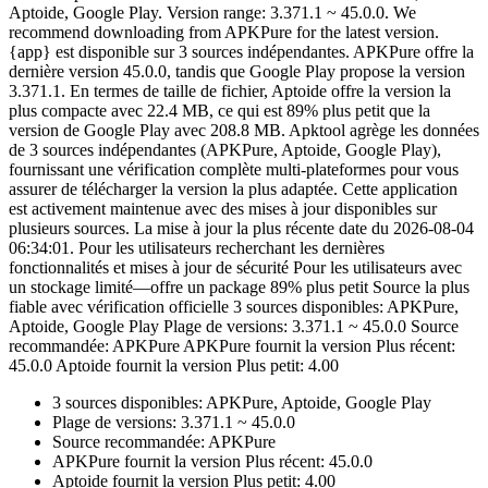
Aptoide, Google Play. Version range: 3.371.1 ~ 45.0.0. We
recommend downloading from APKPure for the latest version.
{app} est disponible sur 3 sources indépendantes. APKPure offre la
dernière version 45.0.0, tandis que Google Play propose la version
3.371.1. En termes de taille de fichier, Aptoide offre la version la
plus compacte avec 22.4 MB, ce qui est 89% plus petit que la
version de Google Play avec 208.8 MB. Apktool agrège les données
de 3 sources indépendantes (APKPure, Aptoide, Google Play),
fournissant une vérification complète multi-plateformes pour vous
assurer de télécharger la version la plus adaptée. Cette application
est activement maintenue avec des mises à jour disponibles sur
plusieurs sources. La mise à jour la plus récente date du 2026-08-04
06:34:01. Pour les utilisateurs recherchant les dernières
fonctionnalités et mises à jour de sécurité Pour les utilisateurs avec
un stockage limité—offre un package 89% plus petit Source la plus
fiable avec vérification officielle 3 sources disponibles: APKPure,
Aptoide, Google Play Plage de versions: 3.371.1 ~ 45.0.0 Source
recommandée: APKPure APKPure fournit la version Plus récent:
45.0.0 Aptoide fournit la version Plus petit: 4.00
3 sources disponibles: APKPure, Aptoide, Google Play
Plage de versions: 3.371.1 ~ 45.0.0
Source recommandée: APKPure
APKPure fournit la version Plus récent: 45.0.0
Aptoide fournit la version Plus petit: 4.00