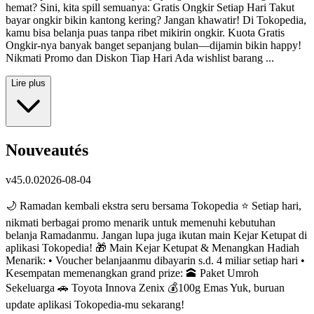
hemat? Sini, kita spill semuanya: Gratis Ongkir Setiap Hari Takut
bayar ongkir bikin kantong kering? Jangan khawatir! Di Tokopedia,
kamu bisa belanja puas tanpa ribet mikirin ongkir. Kuota Gratis
Ongkir-nya banyak banget sepanjang bulan—dijamin bikin happy!
Nikmati Promo dan Diskon Tiap Hari Ada wishlist barang ...
Lire plus
Nouveautés
v
45.0.0
2026-08-04
🌙 Ramadan kembali ekstra seru bersama Tokopedia ⭐️ Setiap hari,
nikmati berbagai promo menarik untuk memenuhi kebutuhan
belanja Ramadanmu. Jangan lupa juga ikutan main Kejar Ketupat di
aplikasi Tokopedia! 🎁 Main Kejar Ketupat & Menangkan Hadiah
Menarik: • Voucher belanjaanmu dibayarin s.d. 4 miliar setiap hari •
Kesempatan memenangkan grand prize: 🕋 Paket Umroh
Sekeluarga 🚗 Toyota Innova Zenix 💰100g Emas Yuk, buruan
update aplikasi Tokopedia-mu sekarang!