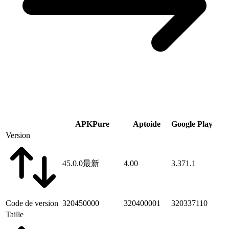
APKPure
Aptoide
Google Play
Version
45.0.0
最新
4.00
3.371.1
Code de version
320450000
320400001
320337110
Taille