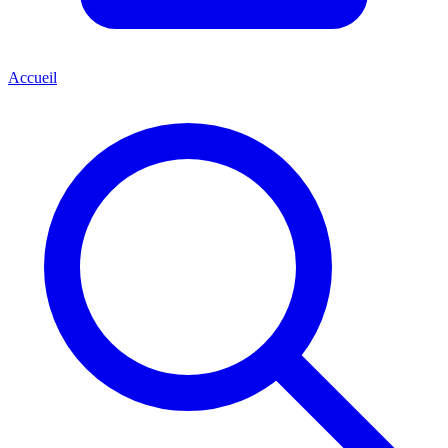
Accueil