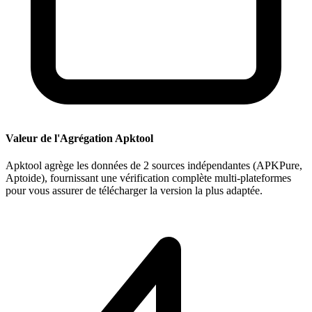
Valeur de l'Agrégation Apktool
Apktool agrège les données de 2 sources indépendantes (APKPure,
Aptoide), fournissant une vérification complète multi-plateformes
pour vous assurer de télécharger la version la plus adaptée.