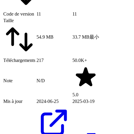
Code de version
11
11
Taille
54.9 MB
33.7 MB
最小
Téléchargements
217
50.0K+
Note
N/D
5.0
Mis à jour
2024-06-25
2025-03-19