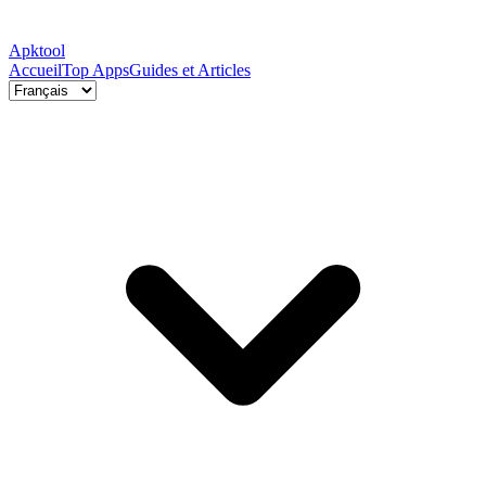
Apktool
Accueil
Top Apps
Guides et Articles