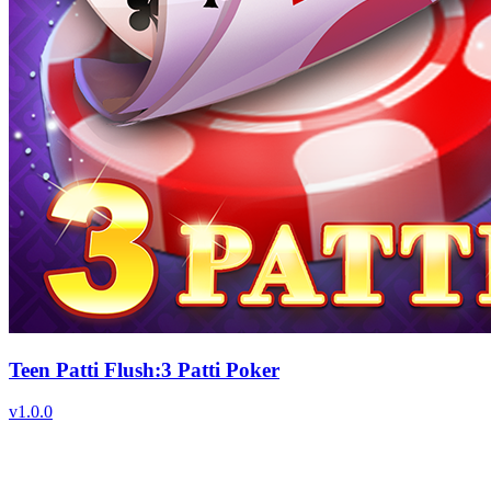
Teen Patti Flush:3 Patti Poker
v
1.0.0