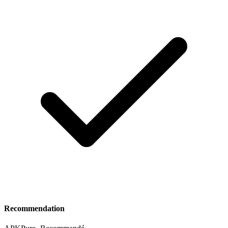
Recommendation