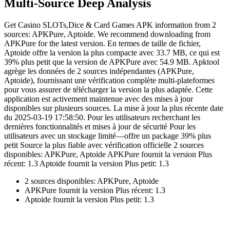
Multi-Source Deep Analysis
Get Casino SLOTs,Dice & Card Games APK information from 2
sources: APKPure, Aptoide. We recommend downloading from
APKPure for the latest version. En termes de taille de fichier,
Aptoide offre la version la plus compacte avec 33.7 MB, ce qui est
39% plus petit que la version de APKPure avec 54.9 MB. Apktool
agrège les données de 2 sources indépendantes (APKPure,
Aptoide), fournissant une vérification complète multi-plateformes
pour vous assurer de télécharger la version la plus adaptée. Cette
application est activement maintenue avec des mises à jour
disponibles sur plusieurs sources. La mise à jour la plus récente date
du 2025-03-19 17:58:50. Pour les utilisateurs recherchant les
dernières fonctionnalités et mises à jour de sécurité Pour les
utilisateurs avec un stockage limité—offre un package 39% plus
petit Source la plus fiable avec vérification officielle 2 sources
disponibles: APKPure, Aptoide APKPure fournit la version Plus
récent: 1.3 Aptoide fournit la version Plus petit: 1.3
2 sources disponibles: APKPure, Aptoide
APKPure fournit la version Plus récent: 1.3
Aptoide fournit la version Plus petit: 1.3