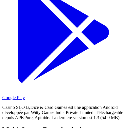
Google Play
Casino SLOTs,Dice & Card Games est une application Android
développée par Witty Games India Private Limited.
Téléchargeable
depuis APKPure, Aptoide.
La dernière version est 1.3 (54.9 MB).