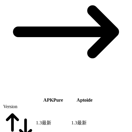
APKPure
Aptoide
Version
1.3
最新
1.3
最新