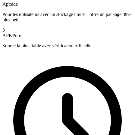
Aptoide
Pour les utilisateurs avec un stockage limité—offre un package 39%
plus petit
3
APKPure
Source la plus fiable avec vérification officielle