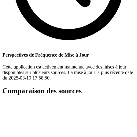
Perspectives de Fréquence de Mise à Jour
Cette application est activement maintenue avec des mises à jour
disponibles sur plusieurs sources. La mise à jour la plus récente date
du 2025-03-19 17:58:50.
Comparaison des sources