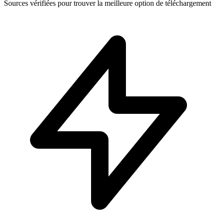
Sources vérifiées pour trouver la meilleure option de téléchargement