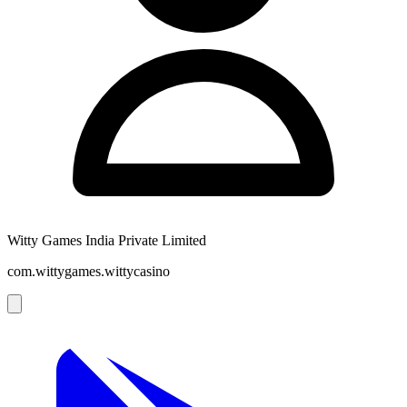
Witty Games India Private Limited
com.wittygames.wittycasino