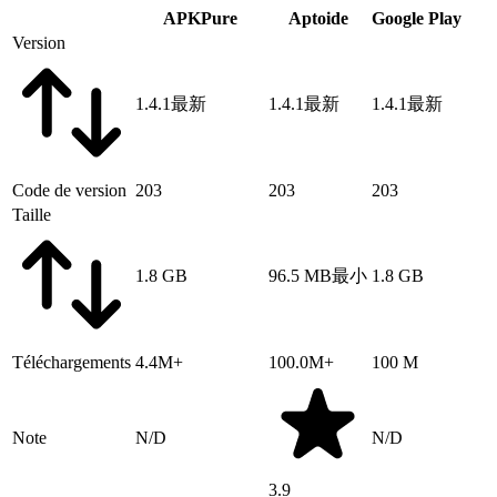
APKPure
Aptoide
Google Play
Version
1.4.1
最新
1.4.1
最新
1.4.1
最新
Code de version
203
203
203
Taille
1.8 GB
96.5 MB
最小
1.8 GB
Téléchargements
4.4M+
100.0M+
100 M
Note
N/D
N/D
3.9