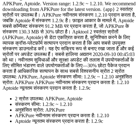
APKPure, Aptoide. Version range: 1.2.9c ~ 1.2.10. We recommend
downloading from APKPure for the latest version. {app} 2 स्वतंत्र
स्रोतों पर उपलब्ध है। APKPure नवीनतम संस्करण 1.2.10 प्रदान करता है,
जबकि Aptoide में संस्करण 1.2.9c है। फ़ाइल आकार के मामले में, Aptoide
सबसे कॉम्पैक्ट संस्करण 91.2 MB पर प्रदान करता है, जो APKPure के
संस्करण 130.3 MB से 30% छोटा है। Apktool 2 स्वतंत्र स्रोतों
(APKPure, Aptoide) से डेटा एकत्रित करता है, सुनिश्चित करने के लिए
व्यापक क्रॉस-प्लेटफ़ॉर्म सत्यापन प्रदान करता है कि आप सबसे उपयुक्त
संस्करण डाउनलोड करें। यह ऐप सक्रिय रूप से बनाए रखा जाता है और कई
स्रोतों पर अपडेट उपलब्ध हैं। सबसे हालिया अद्यतन 2020-09-10 00:45:03
को था। नवीनतम सुविधाओं और सुरक्षा अपडेट की तलाश में उपयोगकर्ताओं के
लिए सीमित भंडारण वाले उपयोगकर्ताओं के लिए—30% छोटा पैकेज प्रदान
करता है आधिकारिक सत्यापन के साथ सबसे विश्वसनीय स्रोत 2 स्रोत
उपलब्ध: APKPure, Aptoide संस्करण सीमा: 1.2.9c ~ 1.2.10 अनुशंसित
स्रोत: APKPure APKPure नवीनतम संस्करण प्रदान करता है: 1.2.10
Aptoide न्यूनतम संस्करण प्रदान करता है: 1.2.9c
2 स्रोत उपलब्ध: APKPure, Aptoide
संस्करण सीमा: 1.2.9c ~ 1.2.10
अनुशंसित स्रोत: APKPure
APKPure नवीनतम संस्करण प्रदान करता है: 1.2.10
Aptoide न्यूनतम संस्करण प्रदान करता है: 1.2.9c