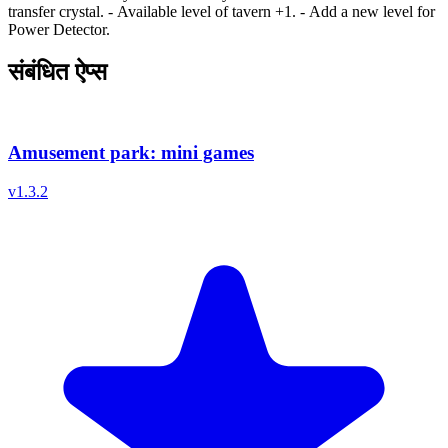
transfer crystal. - Available level of tavern +1. - Add a new level for
Power Detector.
संबंधित ऐप्स
Amusement park: mini games
v
1.3.2