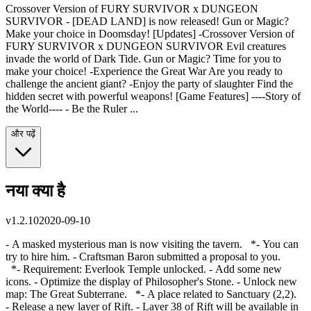
Crossover Version of FURY SURVIVOR x DUNGEON
SURVIVOR - [DEAD LAND] is now released! Gun or Magic?
Make your choice in Doomsday! [Updates] -Crossover Version of
FURY SURVIVOR x DUNGEON SURVIVOR Evil creatures
invade the world of Dark Tide. Gun or Magic? Time for you to
make your choice! -Experience the Great War Are you ready to
challenge the ancient giant? -Enjoy the party of slaughter Find the
hidden secret with powerful weapons! [Game Features] ----Story of
the World---- - Be the Ruler ...
और पढ़ें
नया क्या है
v
1.2.10
2020-09-10
- A masked mysterious man is now visiting the tavern. *- You can
try to hire him. - Craftsman Baron submitted a proposal to you.
*- Requirement: Everlook Temple unlocked. - Add some new
icons. - Optimize the display of Philosopher's Stone. - Unlock new
map: The Great Subterrane. *- A place related to Sanctuary (2,2).
- Release a new layer of Rift. - Layer 38 of Rift will be available in