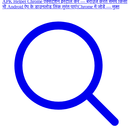
APK Helper Chrome एक्सटेंशन इंस्टॉल करें — ब्राउज़ करते समय किसी
भी Android ऐप के डाउनलोड लिंक तुरंत पाएं!
Chrome में जोड़ें — मुफ़्त