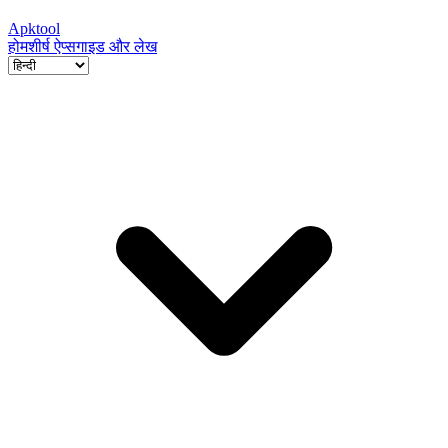
Apktool
होम
शीर्ष ऐप्स
गाइड और लेख