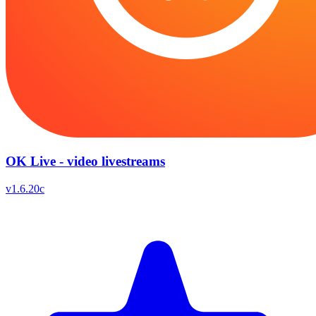
OK Live - video livestreams
v
1.6.20c