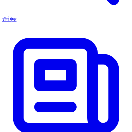
शीर्ष ऐप्स