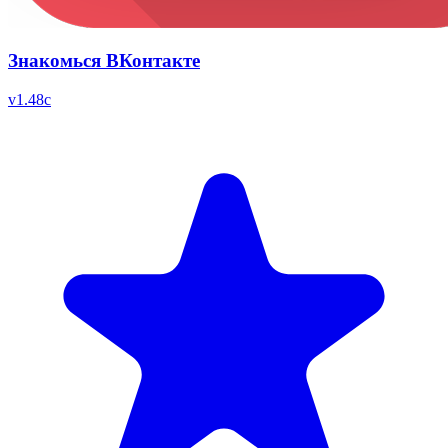
Знакомься ВКонтакте
v
1.48c