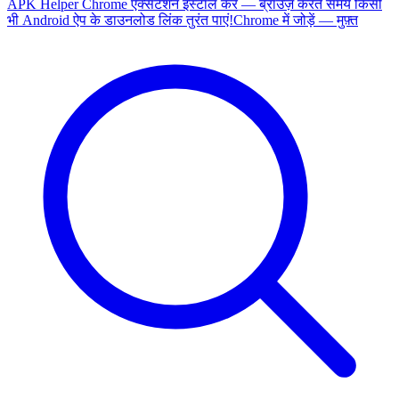
APK Helper Chrome एक्सटेंशन इंस्टॉल करें — ब्राउज़ करते समय किसी
भी Android ऐप के डाउनलोड लिंक तुरंत पाएं!
Chrome में जोड़ें — मुफ़्त