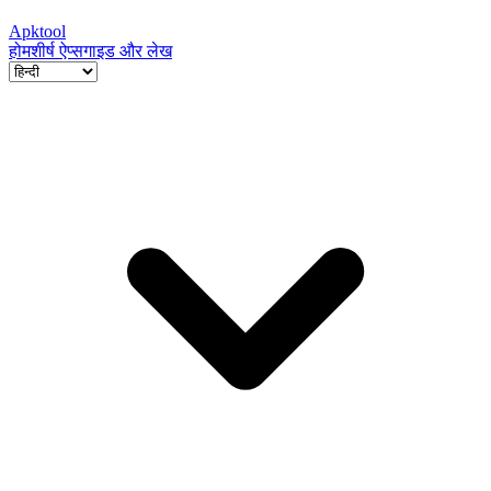
Apktool
होम
शीर्ष ऐप्स
गाइड और लेख