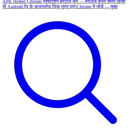
APK Helper Chrome एक्सटेंशन इंस्टॉल करें — ब्राउज़ करते समय किसी
भी Android ऐप के डाउनलोड लिंक तुरंत पाएं!
Chrome में जोड़ें — मुफ़्त