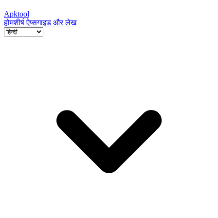
Apktool
होम
शीर्ष ऐप्स
गाइड और लेख