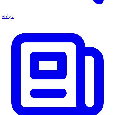
शीर्ष ऐप्स