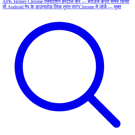
APK Helper Chrome एक्सटेंशन इंस्टॉल करें — ब्राउज़ करते समय किसी
भी Android ऐप के डाउनलोड लिंक तुरंत पाएं!
Chrome में जोड़ें — मुफ़्त