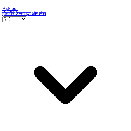
Apktool
होम
शीर्ष ऐप्स
गाइड और लेख