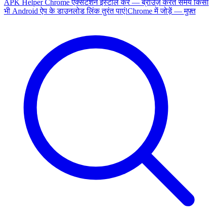
APK Helper Chrome एक्सटेंशन इंस्टॉल करें — ब्राउज़ करते समय किसी
भी Android ऐप के डाउनलोड लिंक तुरंत पाएं!
Chrome में जोड़ें — मुफ़्त