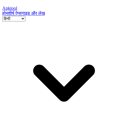
Apktool
होम
शीर्ष ऐप्स
गाइड और लेख