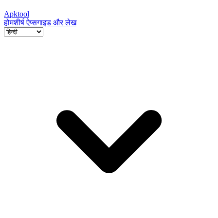
Apktool
होम
शीर्ष ऐप्स
गाइड और लेख