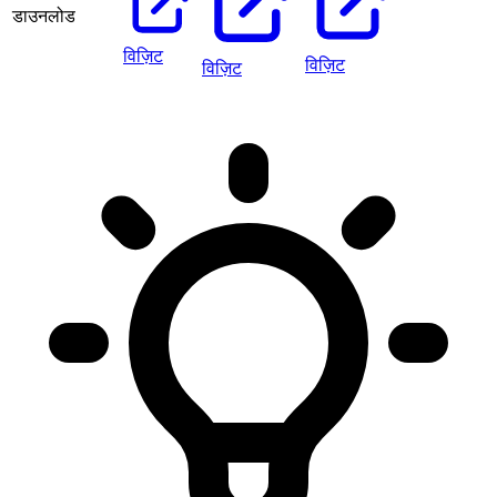
डाउनलोड
विज़िट
विज़िट
विज़िट