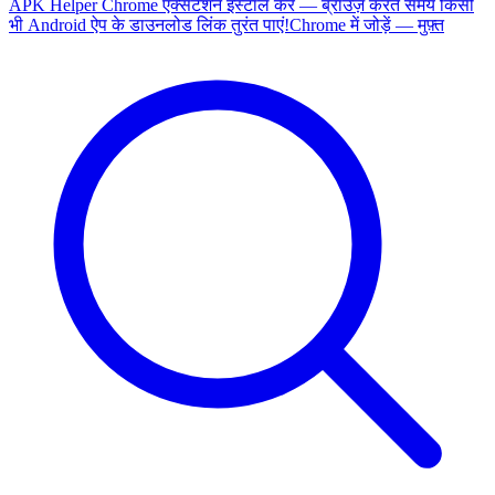
APK Helper Chrome एक्सटेंशन इंस्टॉल करें — ब्राउज़ करते समय किसी
भी Android ऐप के डाउनलोड लिंक तुरंत पाएं!
Chrome में जोड़ें — मुफ़्त