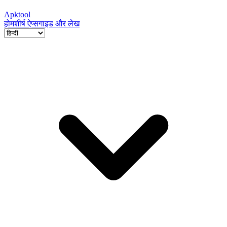
Apktool
होम
शीर्ष ऐप्स
गाइड और लेख