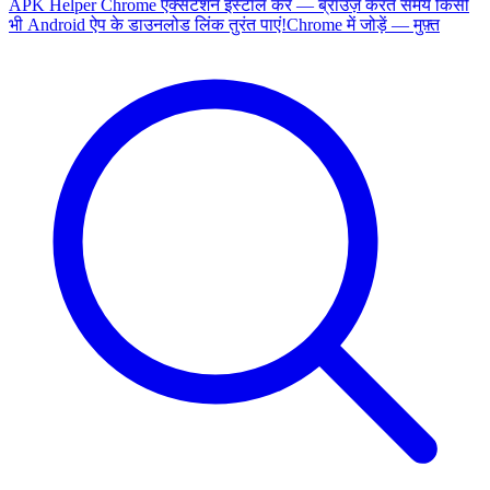
APK Helper Chrome एक्सटेंशन इंस्टॉल करें — ब्राउज़ करते समय किसी
भी Android ऐप के डाउनलोड लिंक तुरंत पाएं!
Chrome में जोड़ें — मुफ़्त