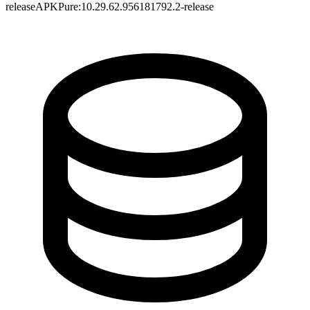
release
APKPure
:
10.29.62.956181792.2-release