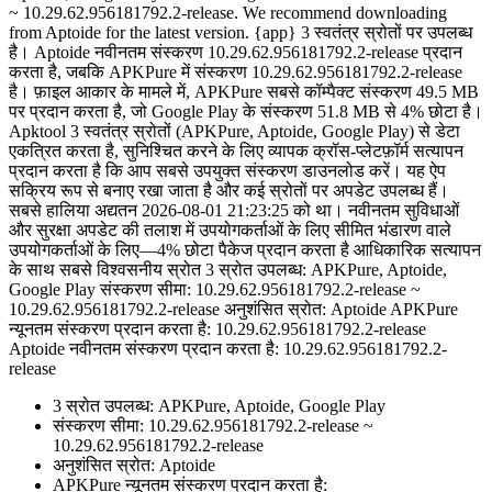
~ 10.29.62.956181792.2-release. We recommend downloading
from Aptoide for the latest version. {app} 3 स्वतंत्र स्रोतों पर उपलब्ध
है। Aptoide नवीनतम संस्करण 10.29.62.956181792.2-release प्रदान
करता है, जबकि APKPure में संस्करण 10.29.62.956181792.2-release
है। फ़ाइल आकार के मामले में, APKPure सबसे कॉम्पैक्ट संस्करण 49.5 MB
पर प्रदान करता है, जो Google Play के संस्करण 51.8 MB से 4% छोटा है।
Apktool 3 स्वतंत्र स्रोतों (APKPure, Aptoide, Google Play) से डेटा
एकत्रित करता है, सुनिश्चित करने के लिए व्यापक क्रॉस-प्लेटफ़ॉर्म सत्यापन
प्रदान करता है कि आप सबसे उपयुक्त संस्करण डाउनलोड करें। यह ऐप
सक्रिय रूप से बनाए रखा जाता है और कई स्रोतों पर अपडेट उपलब्ध हैं।
सबसे हालिया अद्यतन 2026-08-01 21:23:25 को था। नवीनतम सुविधाओं
और सुरक्षा अपडेट की तलाश में उपयोगकर्ताओं के लिए सीमित भंडारण वाले
उपयोगकर्ताओं के लिए—4% छोटा पैकेज प्रदान करता है आधिकारिक सत्यापन
के साथ सबसे विश्वसनीय स्रोत 3 स्रोत उपलब्ध: APKPure, Aptoide,
Google Play संस्करण सीमा: 10.29.62.956181792.2-release ~
10.29.62.956181792.2-release अनुशंसित स्रोत: Aptoide APKPure
न्यूनतम संस्करण प्रदान करता है: 10.29.62.956181792.2-release
Aptoide नवीनतम संस्करण प्रदान करता है: 10.29.62.956181792.2-
release
3 स्रोत उपलब्ध: APKPure, Aptoide, Google Play
संस्करण सीमा: 10.29.62.956181792.2-release ~
10.29.62.956181792.2-release
अनुशंसित स्रोत: Aptoide
APKPure न्यूनतम संस्करण प्रदान करता है: