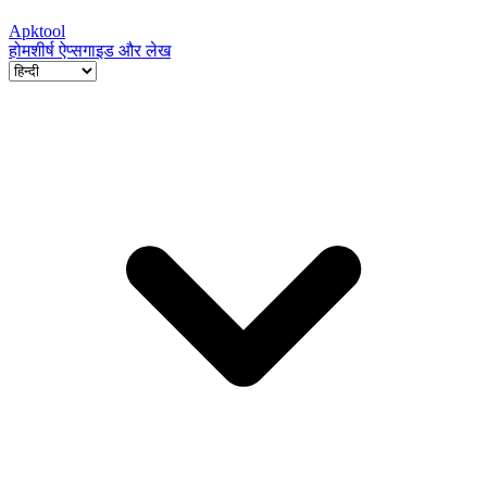
Apktool
होम
शीर्ष ऐप्स
गाइड और लेख