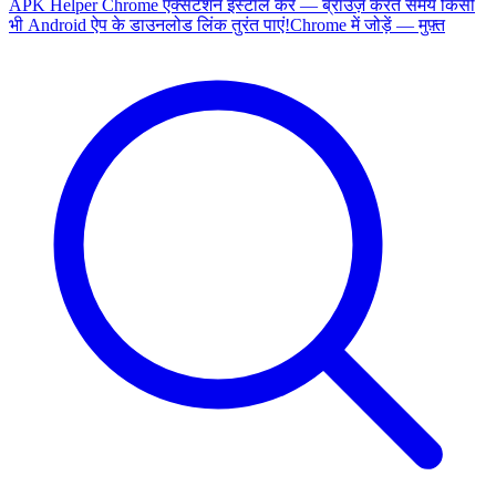
APK Helper Chrome एक्सटेंशन इंस्टॉल करें — ब्राउज़ करते समय किसी
भी Android ऐप के डाउनलोड लिंक तुरंत पाएं!
Chrome में जोड़ें — मुफ़्त