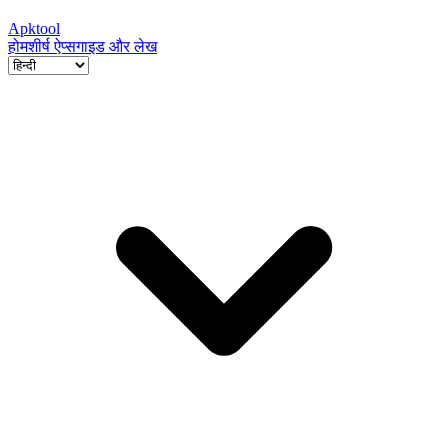
Apktool
होम
शीर्ष ऐप्स
गाइड और लेख