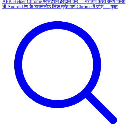
APK Helper Chrome एक्सटेंशन इंस्टॉल करें — ब्राउज़ करते समय किसी
भी Android ऐप के डाउनलोड लिंक तुरंत पाएं!
Chrome में जोड़ें — मुफ़्त