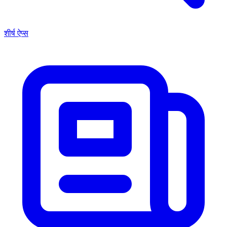
शीर्ष ऐप्स