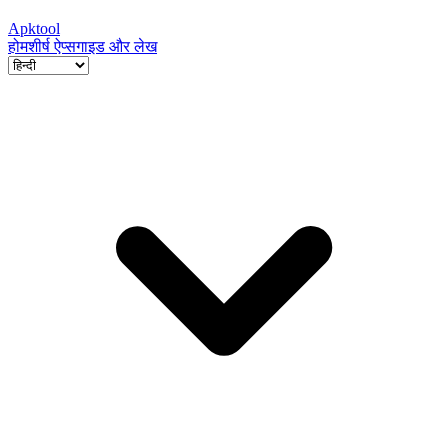
Apktool
होम
शीर्ष ऐप्स
गाइड और लेख