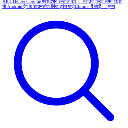
APK Helper Chrome एक्सटेंशन इंस्टॉल करें — ब्राउज़ करते समय किसी
भी Android ऐप के डाउनलोड लिंक तुरंत पाएं!
Chrome में जोड़ें — मुफ़्त