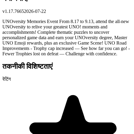
v
1.17.7665
2026-07-22
UNOversity Memories Event From 8.17 to 9.13, attend the all-new
UNOversity to relive your greatest UNO! moments and
accomplishments! Complete thematic puzzles to uncover
personalized game data and earn your UNOversity degree, Master
UNO Emoji rewards, plus an exclusive Game Scene! UNO Road
Improvements - Trophy cap increased — See how far you can go! -
Fewer Trophies lost on defeat — Challenge with confidence.
तकनीकी विशिष्टताएं
रेटिंग