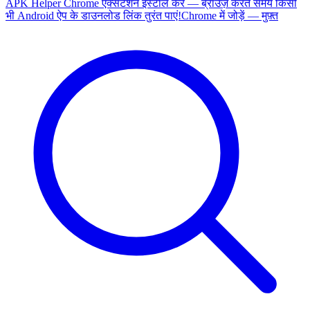
APK Helper Chrome एक्सटेंशन इंस्टॉल करें — ब्राउज़ करते समय किसी
भी Android ऐप के डाउनलोड लिंक तुरंत पाएं!
Chrome में जोड़ें — मुफ़्त