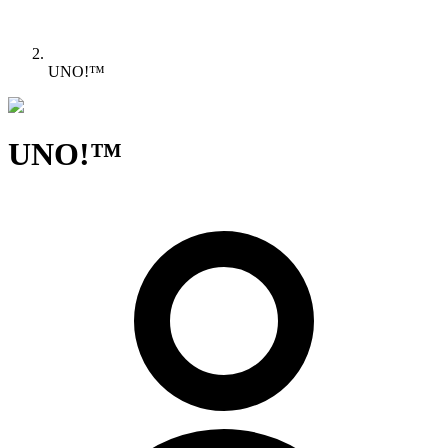
UNO!™
UNO!™