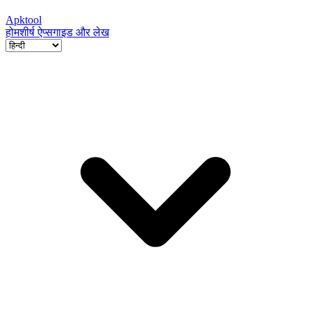
Apktool
होम
शीर्ष ऐप्स
गाइड और लेख