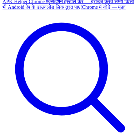
APK Helper Chrome एक्सटेंशन इंस्टॉल करें — ब्राउज़ करते समय किसी
भी Android ऐप के डाउनलोड लिंक तुरंत पाएं!
Chrome में जोड़ें — मुफ़्त