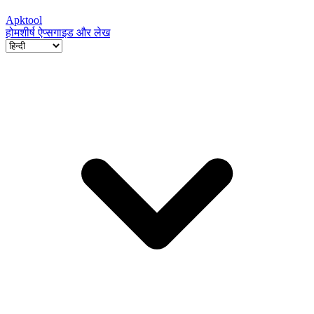
Apktool
होम
शीर्ष ऐप्स
गाइड और लेख