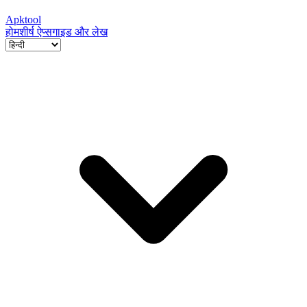
Apktool
होम
शीर्ष ऐप्स
गाइड और लेख