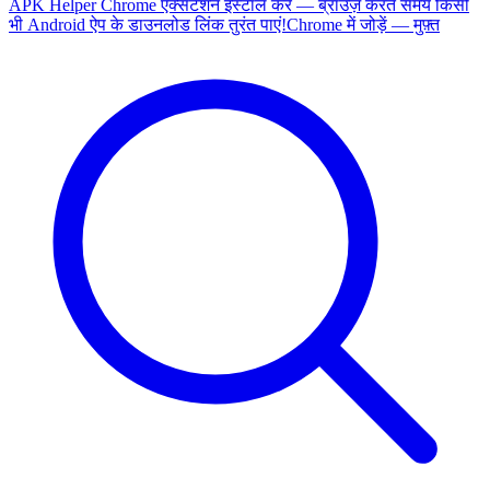
APK Helper Chrome एक्सटेंशन इंस्टॉल करें — ब्राउज़ करते समय किसी
भी Android ऐप के डाउनलोड लिंक तुरंत पाएं!
Chrome में जोड़ें — मुफ़्त