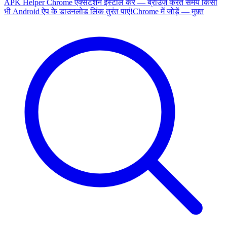
APK Helper Chrome एक्सटेंशन इंस्टॉल करें — ब्राउज़ करते समय किसी
भी Android ऐप के डाउनलोड लिंक तुरंत पाएं!
Chrome में जोड़ें — मुफ़्त