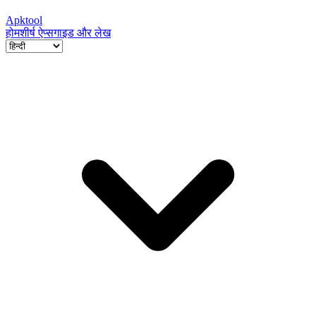
Apktool
होम
शीर्ष ऐप्स
गाइड और लेख