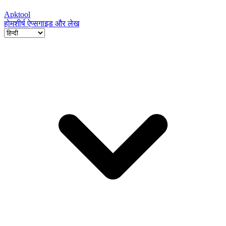
Apktool
होम
शीर्ष ऐप्स
गाइड और लेख