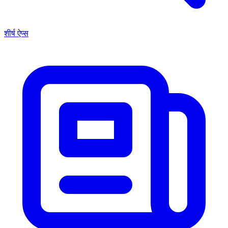
शीर्ष ऐप्स