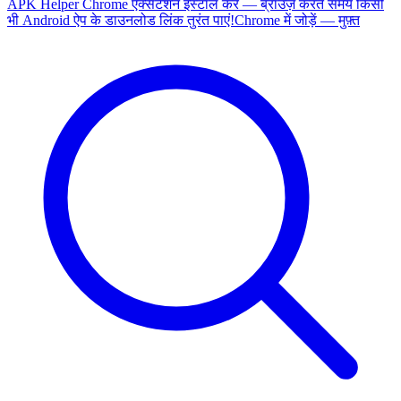
APK Helper Chrome एक्सटेंशन इंस्टॉल करें — ब्राउज़ करते समय किसी
भी Android ऐप के डाउनलोड लिंक तुरंत पाएं!
Chrome में जोड़ें — मुफ़्त