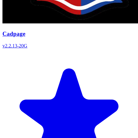
Cadpage
v
2.2.13-20G