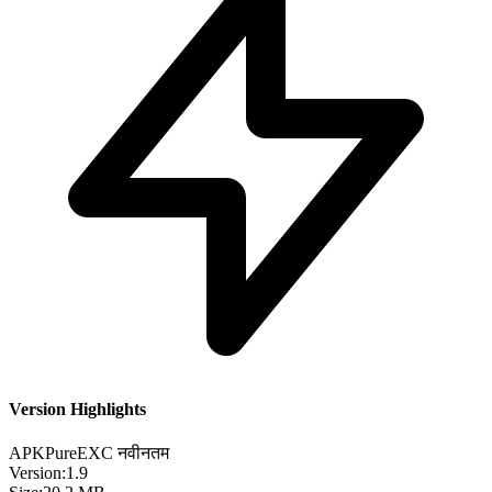
Version Highlights
APKPure
EXC
नवीनतम
Version:
1.9