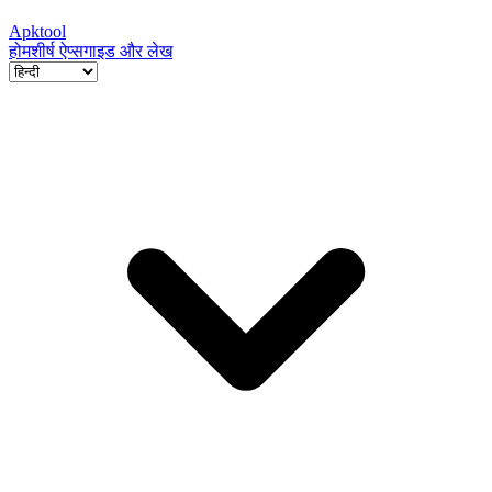
Apktool
होम
शीर्ष ऐप्स
गाइड और लेख