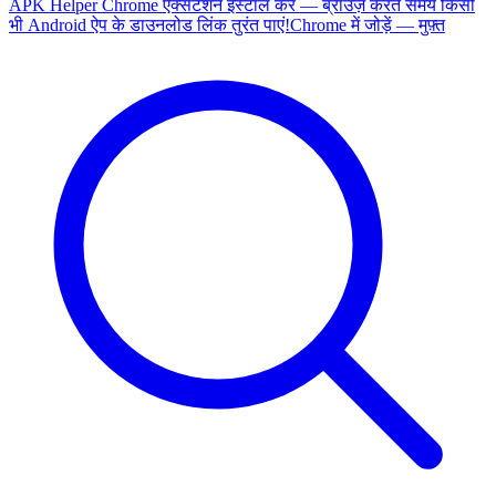
APK Helper Chrome एक्सटेंशन इंस्टॉल करें — ब्राउज़ करते समय किसी
भी Android ऐप के डाउनलोड लिंक तुरंत पाएं!
Chrome में जोड़ें — मुफ़्त