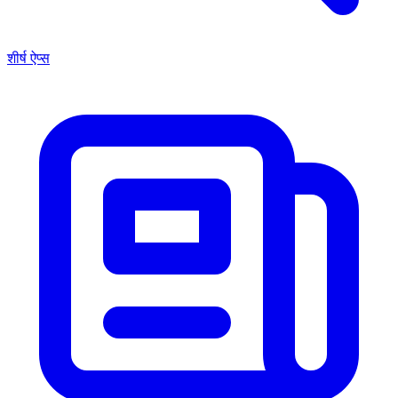
शीर्ष ऐप्स