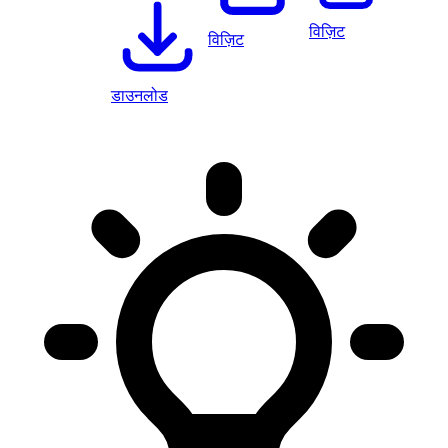
विज़िट
विज़िट
डाउनलोड