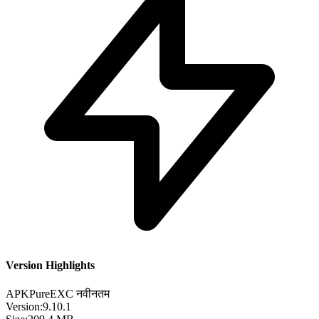
Version Highlights
APKPure
EXC
नवीनतम
Version:
9.10.1