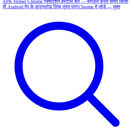
APK Helper Chrome एक्सटेंशन इंस्टॉल करें — ब्राउज़ करते समय किसी
भी Android ऐप के डाउनलोड लिंक तुरंत पाएं!
Chrome में जोड़ें — मुफ़्त