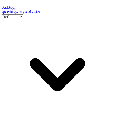
Apktool
होम
शीर्ष ऐप्स
गाइड और लेख