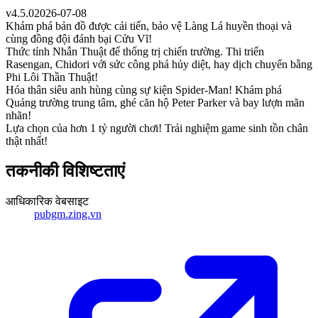
v
4.5.0
2026-07-08
Khám phá bản đồ được cải tiến, bảo vệ Làng Lá huyền thoại và
cùng đồng đội đánh bại Cửu Vĩ!
Thức tỉnh Nhẫn Thuật để thống trị chiến trường. Thi triển
Rasengan, Chidori với sức công phá hủy diệt, hay dịch chuyển bằng
Phi Lôi Thần Thuật!
Hóa thân siêu anh hùng cùng sự kiện Spider-Man! Khám phá
Quảng trường trung tâm, ghé căn hộ Peter Parker và bay lượn mãn
nhãn!
Lựa chọn của hơn 1 tỷ người chơi! Trải nghiệm game sinh tồn chân
thật nhất!
तकनीकी विशिष्टताएं
आधिकारिक वेबसाइट
pubgm.zing.vn