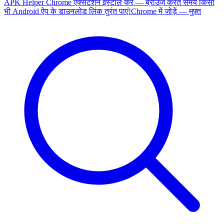
APK Helper Chrome एक्सटेंशन इंस्टॉल करें — ब्राउज़ करते समय किसी
भी Android ऐप के डाउनलोड लिंक तुरंत पाएं!
Chrome में जोड़ें — मुफ़्त