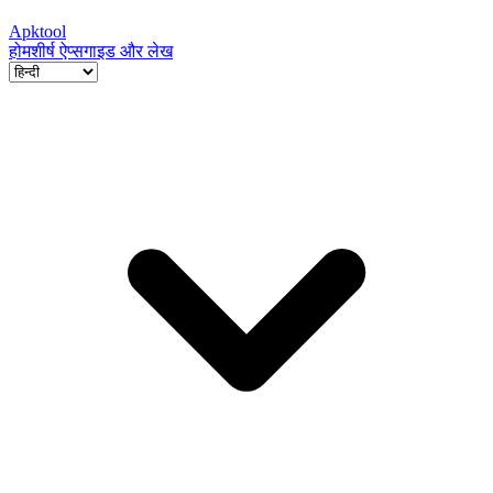
Apktool
होम
शीर्ष ऐप्स
गाइड और लेख