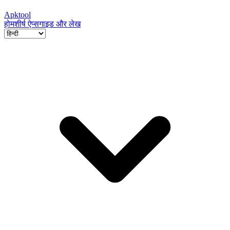
Apktool
होम
शीर्ष ऐप्स
गाइड और लेख