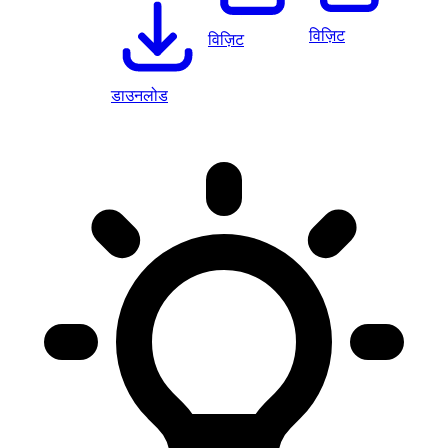
विज़िट
विज़िट
डाउनलोड