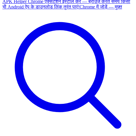
APK Helper Chrome एक्सटेंशन इंस्टॉल करें — ब्राउज़ करते समय किसी
भी Android ऐप के डाउनलोड लिंक तुरंत पाएं!
Chrome में जोड़ें — मुफ़्त