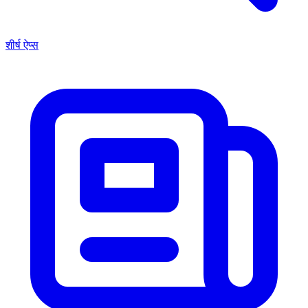
शीर्ष ऐप्स