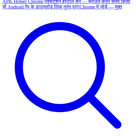
APK Helper Chrome एक्सटेंशन इंस्टॉल करें — ब्राउज़ करते समय किसी
भी Android ऐप के डाउनलोड लिंक तुरंत पाएं!
Chrome में जोड़ें — मुफ़्त