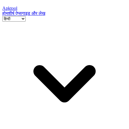
Apktool
होम
शीर्ष ऐप्स
गाइड और लेख