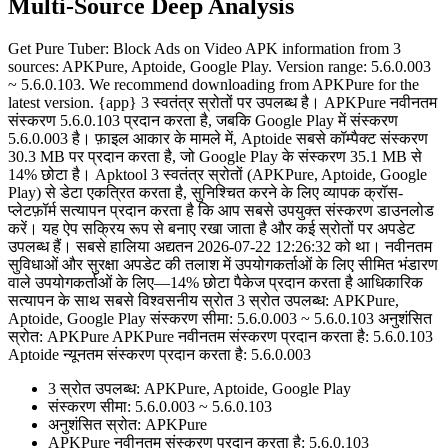
Multi-Source Deep Analysis
Get Pure Tuber: Block Ads on Video APK information from 3
sources: APKPure, Aptoide, Google Play. Version range: 5.6.0.003
~ 5.6.0.103. We recommend downloading from APKPure for the
latest version. {app} 3 स्वतंत्र स्रोतों पर उपलब्ध है। APKPure नवीनतम
संस्करण 5.6.0.103 प्रदान करता है, जबकि Google Play में संस्करण
5.6.0.003 है। फ़ाइल आकार के मामले में, Aptoide सबसे कॉम्पैक्ट संस्करण
30.3 MB पर प्रदान करता है, जो Google Play के संस्करण 35.1 MB से
14% छोटा है। Apktool 3 स्वतंत्र स्रोतों (APKPure, Aptoide, Google
Play) से डेटा एकत्रित करता है, सुनिश्चित करने के लिए व्यापक क्रॉस-
प्लेटफ़ॉर्म सत्यापन प्रदान करता है कि आप सबसे उपयुक्त संस्करण डाउनलोड
करें। यह ऐप सक्रिय रूप से बनाए रखा जाता है और कई स्रोतों पर अपडेट
उपलब्ध हैं। सबसे हालिया अद्यतन 2026-07-22 12:26:32 को था। नवीनतम
सुविधाओं और सुरक्षा अपडेट की तलाश में उपयोगकर्ताओं के लिए सीमित भंडारण
वाले उपयोगकर्ताओं के लिए—14% छोटा पैकेज प्रदान करता है आधिकारिक
सत्यापन के साथ सबसे विश्वसनीय स्रोत 3 स्रोत उपलब्ध: APKPure,
Aptoide, Google Play संस्करण सीमा: 5.6.0.003 ~ 5.6.0.103 अनुशंसित
स्रोत: APKPure APKPure नवीनतम संस्करण प्रदान करता है: 5.6.0.103
Aptoide न्यूनतम संस्करण प्रदान करता है: 5.6.0.003
3 स्रोत उपलब्ध: APKPure, Aptoide, Google Play
संस्करण सीमा: 5.6.0.003 ~ 5.6.0.103
अनुशंसित स्रोत: APKPure
APKPure नवीनतम संस्करण प्रदान करता है: 5.6.0.103