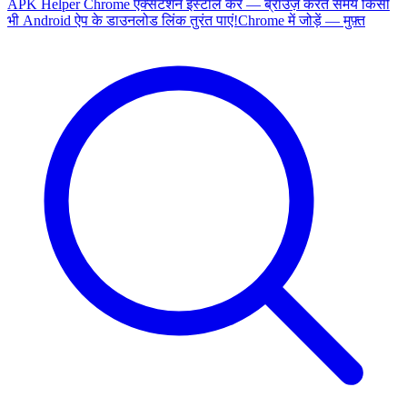
APK Helper Chrome एक्सटेंशन इंस्टॉल करें — ब्राउज़ करते समय किसी
भी Android ऐप के डाउनलोड लिंक तुरंत पाएं!
Chrome में जोड़ें — मुफ़्त