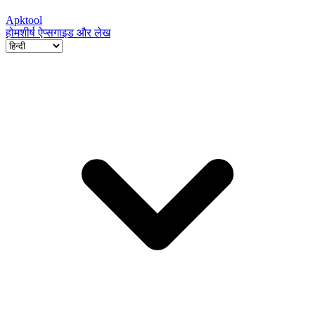
Apktool
होम
शीर्ष ऐप्स
गाइड और लेख