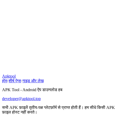
Apktool
होम
·
शीर्ष ऐप्स
·
गाइड और लेख
APK Tool - Android ऐप डाउनलोड हब
developer@apktool.top
सभी APK फ़ाइलें तृतीय-पक्ष प्लेटफ़ॉर्म से प्राप्त होती हैं। हम सीधे किसी APK
फ़ाइल होस्ट नहीं करते।