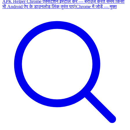
APK Helper Chrome एक्सटेंशन इंस्टॉल करें — ब्राउज़ करते समय किसी
भी Android ऐप के डाउनलोड लिंक तुरंत पाएं!
Chrome में जोड़ें — मुफ़्त