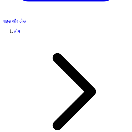
गाइड और लेख
होम