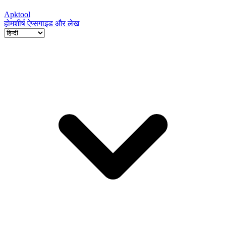
Apktool
होम
शीर्ष ऐप्स
गाइड और लेख