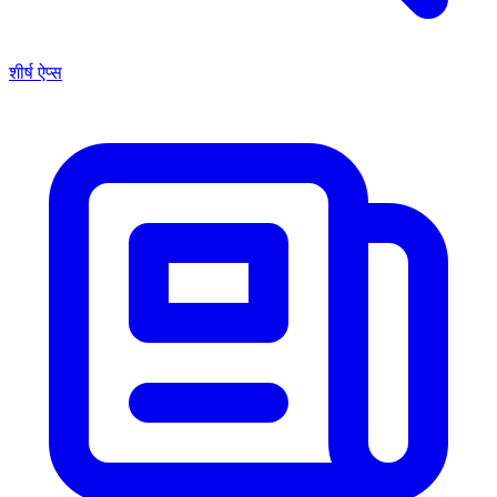
शीर्ष ऐप्स