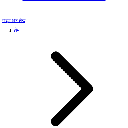
गाइड और लेख
होम