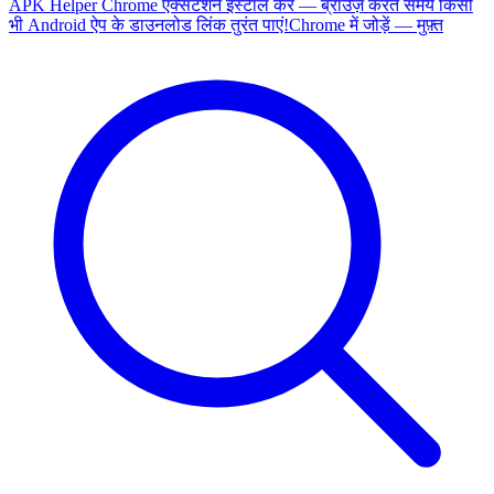
APK Helper Chrome एक्सटेंशन इंस्टॉल करें — ब्राउज़ करते समय किसी
भी Android ऐप के डाउनलोड लिंक तुरंत पाएं!
Chrome में जोड़ें — मुफ़्त