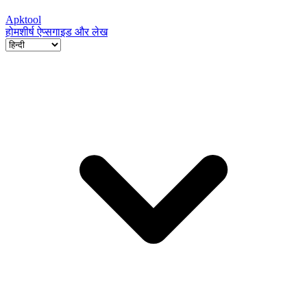
Apktool
होम
शीर्ष ऐप्स
गाइड और लेख