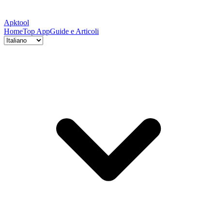
Apktool
Home
Top App
Guide e Articoli