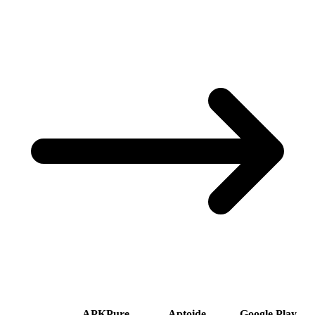
APKPure
Aptoide
Google Play