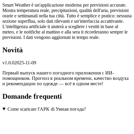
Smart Weather è un'applicazione moderna per previsioni accurate.
Mostra temperatura reale, precipitazioni, qualità dell'aria, previsioni
orarie e settimanali nella tua città. Tutto è semplice e pratico: nessuna
sezione superflua, solo dati rilevanti e un'interfaccia accattivante.
L'intelligenza artificiale ti aiuterà a scegliere i vestiti in base al
meteo, e le notifiche al mattino e alla sera ti ricorderanno sempre le
previsioni. I dati vengono aggiornati in tempo reale.
Novità
v
1.0.0
2025-11-09
Первый выпуск нашего погодного приложения с ИИ-
помощником. Прогноз в реальном времени, качество воздуха
и рекомендации по одежде — всё в одном месте!
Domande frequenti
Come scaricare l'APK di Умная погода?