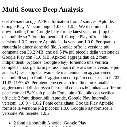
Multi-Source Deep Analysis
Get Умная погода APK information from 2 sources: Aptoide,
Google Play. Version range: 1.0.0 ~ 1.0.2. We recommend
downloading from Google Play for the latest version. {app} è
disponibile su 2 fonti indipendenti. Google Play offre l'ultima
versione 1.0.2, mentre Aptoide ha la versione 1.0.0. Per quanto
riguarda la dimensione del file, Aptoide offre la versione più
compatta con 33.2 MB, che è il 54% più piccola della versione di
Google Play con 71.6 MB. Apktool aggrega dati da 2 fonti
indipendenti (Aptoide, Google Play), fornendo una verifica
completa cross-platform per assicurarti di scaricare la versione più
adatta. Questa app è attivamente mantenuta con aggiornamenti
disponibili su più fonti. L'aggiornamento più recente è stato il 2025-
11-09 11:53:45. Per utenti che cercano le ultime funzionalità e
aggiornamenti di sicurezza Per utenti con spazio limitato—offre un
pacchetto del 54% più piccolo Fonte più affidabile con verifica
ufficiale 2 fonti disponibili: Aptoide, Google Play Intervallo
versioni: 1.0.0 ~ 1.0.2 Fonte consigliata: Google Play Aptoide
fornisce la versione Più piccolo: 1.0.0 Google Play fornisce la
versione Più recente: 1.0.2
2 fonti disponibili: Aptoide, Google Play