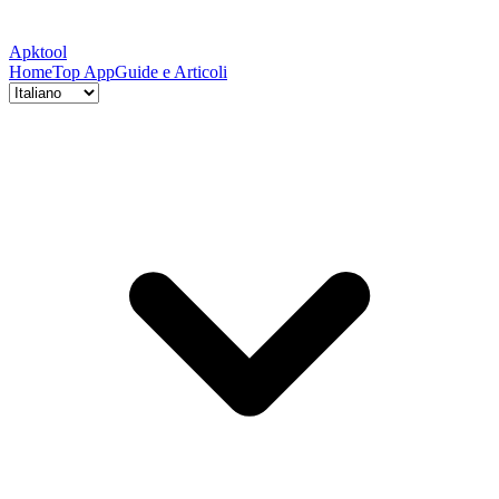
Apktool
Home
Top App
Guide e Articoli