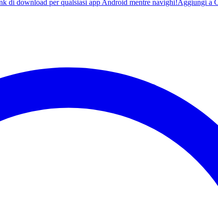
ink di download per qualsiasi app Android mentre navighi!
Aggiungi a 