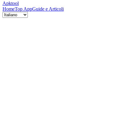
Apktool
Home
Top App
Guide e Articoli