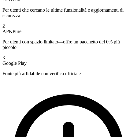
Per utenti che cercano le ultime funzionalità e aggiornamenti di
sicurezza
2
APKPure
Per utenti con spazio limitato—offre un pacchetto del 0% più
piccolo
3
Google Play
Fonte più affidabile con verifica ufficiale