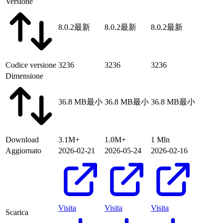
Versione
8.0.2
最新
8.0.2
最新
8.0.2
最新
Codice versione
3236
3236
3236
Dimensione
36.8 MB
最小
36.8 MB
最小
36.8 MB
最小
Download
3.1M+
1.0M+
1 Mln
Aggiornato
2026-02-21
2026-05-24
2026-02-16
Visita
Visita
Visita
Scarica