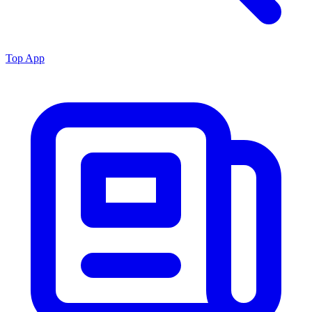
Top App