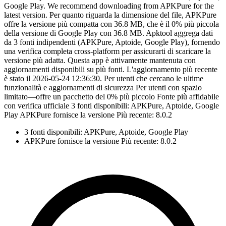
Google Play. We recommend downloading from APKPure for the
latest version. Per quanto riguarda la dimensione del file, APKPure
offre la versione più compatta con 36.8 MB, che è il 0% più piccola
della versione di Google Play con 36.8 MB. Apktool aggrega dati
da 3 fonti indipendenti (APKPure, Aptoide, Google Play), fornendo
una verifica completa cross-platform per assicurarti di scaricare la
versione più adatta. Questa app è attivamente mantenuta con
aggiornamenti disponibili su più fonti. L'aggiornamento più recente
è stato il 2026-05-24 12:36:30. Per utenti che cercano le ultime
funzionalità e aggiornamenti di sicurezza Per utenti con spazio
limitato—offre un pacchetto del 0% più piccolo Fonte più affidabile
con verifica ufficiale 3 fonti disponibili: APKPure, Aptoide, Google
Play APKPure fornisce la versione Più recente: 8.0.2
3 fonti disponibili: APKPure, Aptoide, Google Play
APKPure fornisce la versione Più recente: 8.0.2