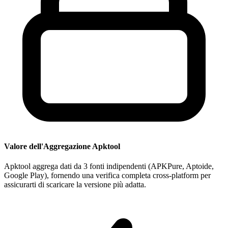
Valore dell'Aggregazione Apktool
Apktool aggrega dati da 3 fonti indipendenti (APKPure, Aptoide,
Google Play), fornendo una verifica completa cross-platform per
assicurarti di scaricare la versione più adatta.