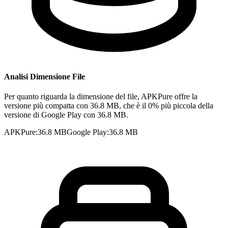
Analisi Dimensione File
Per quanto riguarda la dimensione del file, APKPure offre la
versione più compatta con 36.8 MB, che è il 0% più piccola della
versione di Google Play con 36.8 MB.
APKPure
:
36.8 MB
Google Play
:
36.8 MB