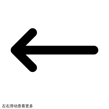
左右滑动查看更多