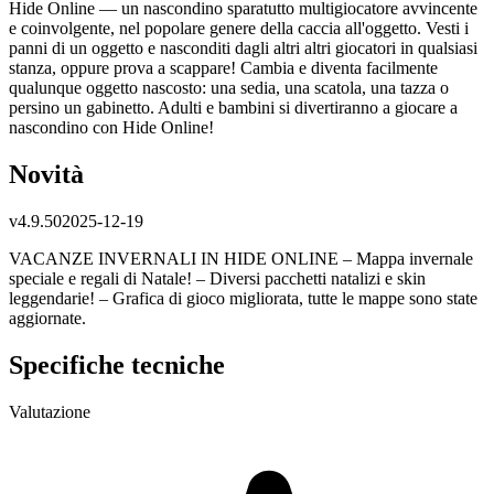
Hide Online — un nascondino sparatutto multigiocatore avvincente
e coinvolgente, nel popolare genere della caccia all'oggetto. Vesti i
panni di un oggetto e nasconditi dagli altri altri giocatori in qualsiasi
stanza, oppure prova a scappare! Cambia e diventa facilmente
qualunque oggetto nascosto: una sedia, una scatola, una tazza o
persino un gabinetto. Adulti e bambini si divertiranno a giocare a
nascondino con Hide Online!
Novità
v
4.9.50
2025-12-19
VACANZE INVERNALI IN HIDE ONLINE – Mappa invernale
speciale e regali di Natale! – Diversi pacchetti natalizi e skin
leggendarie! – Grafica di gioco migliorata, tutte le mappe sono state
aggiornate.
Specifiche tecniche
Valutazione