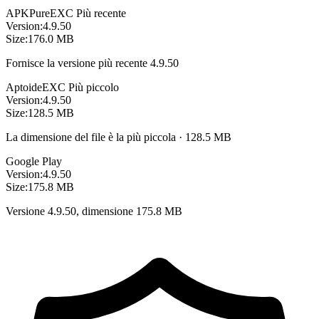
APKPure
EXC
Più recente
Version:
4.9.50
Size:
176.0 MB
Fornisce la versione più recente 4.9.50
Aptoide
EXC
Più piccolo
Version:
4.9.50
Size:
128.5 MB
La dimensione del file è la più piccola · 128.5 MB
Google Play
Version:
4.9.50
Size:
175.8 MB
Versione 4.9.50, dimensione 175.8 MB