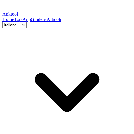
Apktool
Home
Top App
Guide e Articoli