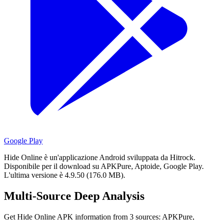
Google Play
Hide Online è un'applicazione Android sviluppata da Hitrock.
Disponibile per il download su APKPure, Aptoide, Google Play.
L'ultima versione è 4.9.50 (176.0 MB).
Multi-Source Deep Analysis
Get Hide Online APK information from 3 sources: APKPure,