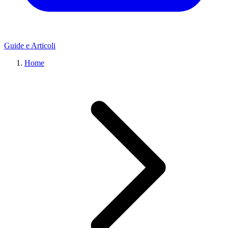
Guide e Articoli
Home