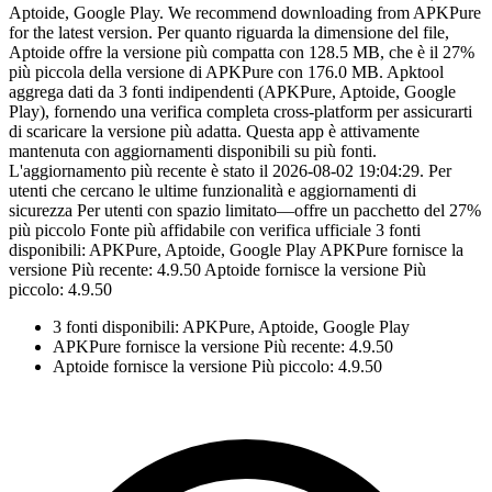
Aptoide, Google Play. We recommend downloading from APKPure
for the latest version. Per quanto riguarda la dimensione del file,
Aptoide offre la versione più compatta con 128.5 MB, che è il 27%
più piccola della versione di APKPure con 176.0 MB. Apktool
aggrega dati da 3 fonti indipendenti (APKPure, Aptoide, Google
Play), fornendo una verifica completa cross-platform per assicurarti
di scaricare la versione più adatta. Questa app è attivamente
mantenuta con aggiornamenti disponibili su più fonti.
L'aggiornamento più recente è stato il 2026-08-02 19:04:29. Per
utenti che cercano le ultime funzionalità e aggiornamenti di
sicurezza Per utenti con spazio limitato—offre un pacchetto del 27%
più piccolo Fonte più affidabile con verifica ufficiale 3 fonti
disponibili: APKPure, Aptoide, Google Play APKPure fornisce la
versione Più recente: 4.9.50 Aptoide fornisce la versione Più
piccolo: 4.9.50
3 fonti disponibili: APKPure, Aptoide, Google Play
APKPure fornisce la versione Più recente: 4.9.50
Aptoide fornisce la versione Più piccolo: 4.9.50