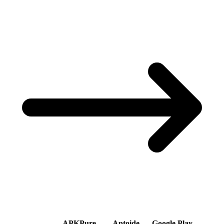
APKPure
Aptoide
Google Play