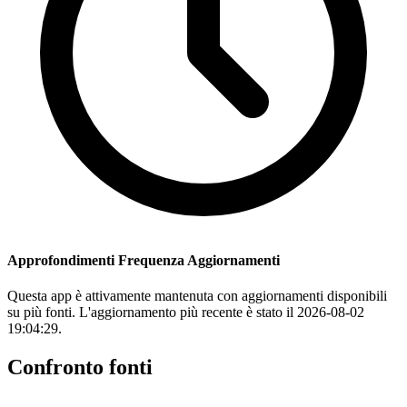
Approfondimenti Frequenza Aggiornamenti
Questa app è attivamente mantenuta con aggiornamenti disponibili
su più fonti. L'aggiornamento più recente è stato il 2026-08-02
19:04:29.
Confronto fonti