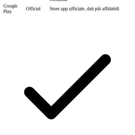
Google
Official
Store app ufficiale, dati più affidabili
Play