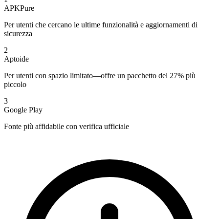
APKPure
Per utenti che cercano le ultime funzionalità e aggiornamenti di
sicurezza
2
Aptoide
Per utenti con spazio limitato—offre un pacchetto del 27% più
piccolo
3
Google Play
Fonte più affidabile con verifica ufficiale