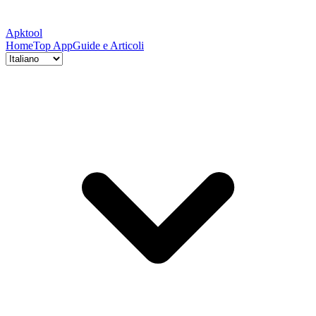
Apktool
Home
Top App
Guide e Articoli