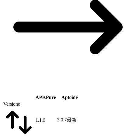
APKPure
Aptoide
Versione
3.0.7
最新
1.1.0