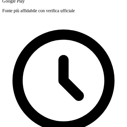
Google Play
Fonte più affidabile con verifica ufficiale