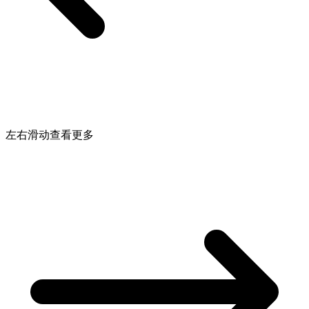
左右滑动查看更多