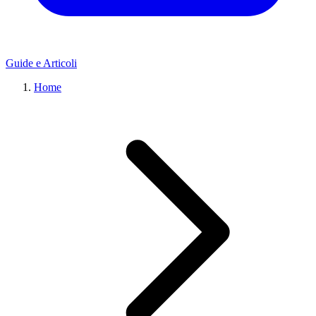
Guide e Articoli
Home