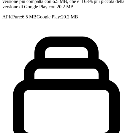
versione più compatta con 6.5 MB, che è il 68% più piccola della
versione di Google Play con 20.2 MB.
APKPure
:
6.5 MB
Google Play
:
20.2 MB