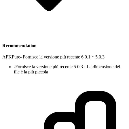
Recommendation
APKPure
-
Fornisce la versione più recente 6.0.1 ~ 5.0.3
-
Fornisce la versione più recente 5.0.3 · La dimensione del
file è la più piccola