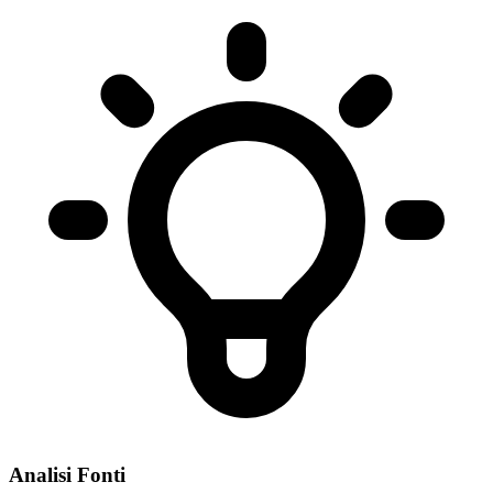
Analisi Fonti