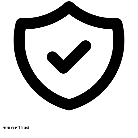
Source Trust