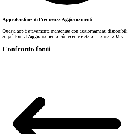
Approfondimenti Frequenza Aggiornamenti
Questa app è attivamente mantenuta con aggiornamenti disponibili
su più fonti. L'aggiornamento più recente è stato il 12 mar 2025.
Confronto fonti