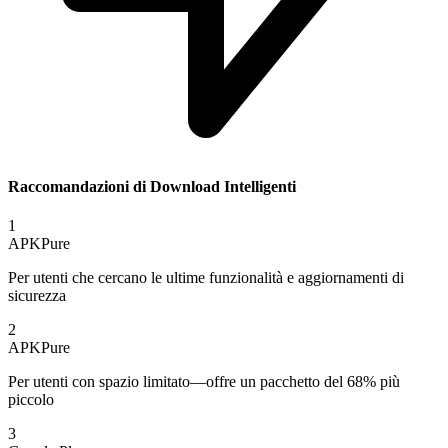
Raccomandazioni di Download Intelligenti
1
APKPure
Per utenti che cercano le ultime funzionalità e aggiornamenti di
sicurezza
2
APKPure
Per utenti con spazio limitato—offre un pacchetto del 68% più
piccolo
3