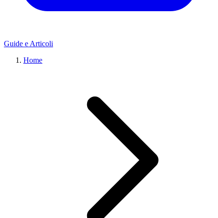
Guide e Articoli
Home