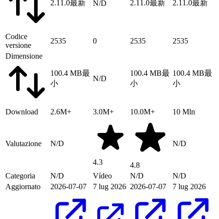
2.11.0
最新
2.11.0
最新
2.11.0
最新
N/D
Codice
2535
0
2535
2535
versione
Dimensione
100.4 MB
最
100.4 MB
最
100.4 MB
最
N/D
小
小
小
Download
2.6M+
3.0M+
10.0M+
10 Mln
Valutazione
N/D
N/D
4.3
4.8
Categoria
N/D
Vídeo
N/D
N/D
Aggiornato
2026-07-07
7 lug 2026
2026-07-07
7 lug 2026