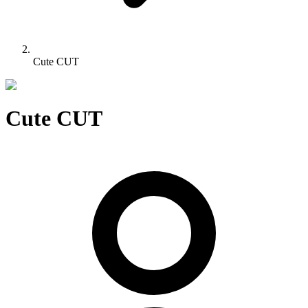
Cute CUT
Cute CUT