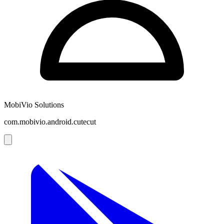
MobiVio Solutions
com.mobivio.android.cutecut