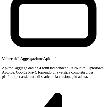
Valore dell'Aggregazione Apktool
Apktool aggrega dati da 4 fonti indipendenti (APKPure, Uptodown,
Aptoide, Google Play), fornendo una verifica completa cross-
platform per assicurarti di scaricare la versione più adatta.