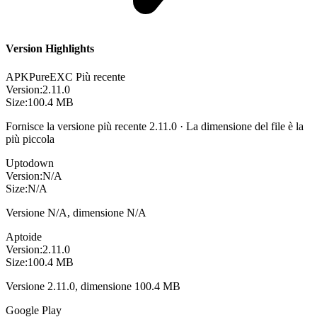
Version Highlights
APKPure
EXC
Più recente
Version:
2.11.0
Size:
100.4 MB
Fornisce la versione più recente 2.11.0 · La dimensione del file è la
più piccola
Uptodown
Version:
N/A
Size:
N/A
Versione N/A, dimensione N/A
Aptoide
Version:
2.11.0
Size:
100.4 MB
Versione 2.11.0, dimensione 100.4 MB
Google Play