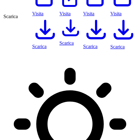
Visita
Visita
Visita
Visita
Scarica
Scarica
Scarica
Scarica
Scarica