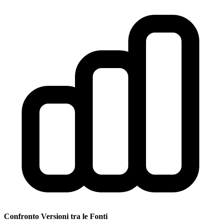
Confronto Versioni tra le Fonti