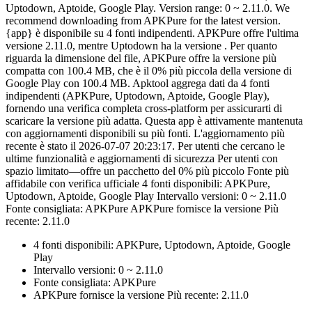
Uptodown, Aptoide, Google Play. Version range: 0 ~ 2.11.0. We
recommend downloading from APKPure for the latest version.
{app} è disponibile su 4 fonti indipendenti. APKPure offre l'ultima
versione 2.11.0, mentre Uptodown ha la versione . Per quanto
riguarda la dimensione del file, APKPure offre la versione più
compatta con 100.4 MB, che è il 0% più piccola della versione di
Google Play con 100.4 MB. Apktool aggrega dati da 4 fonti
indipendenti (APKPure, Uptodown, Aptoide, Google Play),
fornendo una verifica completa cross-platform per assicurarti di
scaricare la versione più adatta. Questa app è attivamente mantenuta
con aggiornamenti disponibili su più fonti. L'aggiornamento più
recente è stato il 2026-07-07 20:23:17. Per utenti che cercano le
ultime funzionalità e aggiornamenti di sicurezza Per utenti con
spazio limitato—offre un pacchetto del 0% più piccolo Fonte più
affidabile con verifica ufficiale 4 fonti disponibili: APKPure,
Uptodown, Aptoide, Google Play Intervallo versioni: 0 ~ 2.11.0
Fonte consigliata: APKPure APKPure fornisce la versione Più
recente: 2.11.0
4 fonti disponibili: APKPure, Uptodown, Aptoide, Google
Play
Intervallo versioni: 0 ~ 2.11.0
Fonte consigliata: APKPure
APKPure fornisce la versione Più recente: 2.11.0