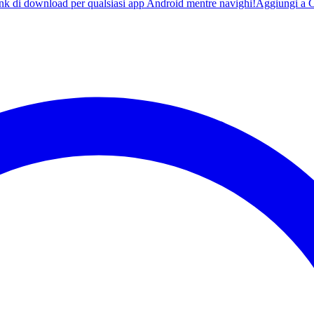
ink di download per qualsiasi app Android mentre navighi!
Aggiungi a 