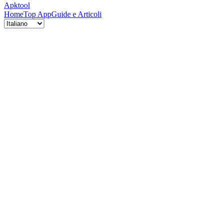
Apktool
Home
Top App
Guide e Articoli