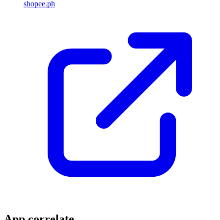
shopee.ph
App correlate