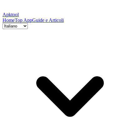
Apktool
Home
Top App
Guide e Articoli