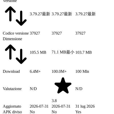
Versione
3.79.27
最新
3.79.27
最新
3.79.27
最新
Codice versione
37927
37927
37927
Dimensione
71.1 MB
最小
105.5 MB
103.7 MB
Download
6.4M+
100.0M+
100 Mln
Valutazione
N/D
N/D
3.8
Aggiornato
2026-07-31
2026-07-31
31 lug 2026
APK diviso
No
No
Yes