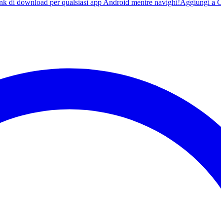
ink di download per qualsiasi app Android mentre navighi!
Aggiungi a 