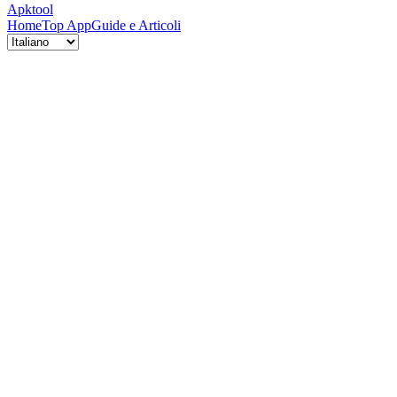
Apktool
Home
Top App
Guide e Articoli