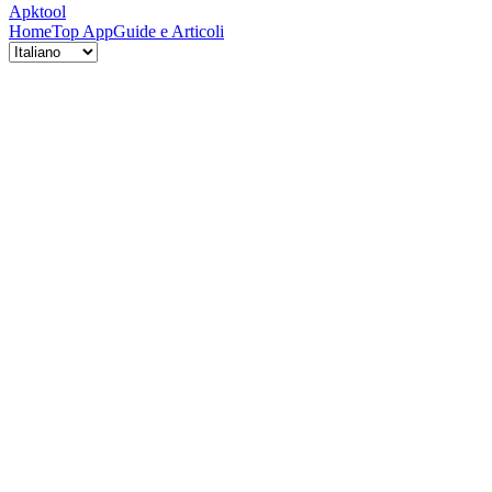
Apktool
Home
Top App
Guide e Articoli