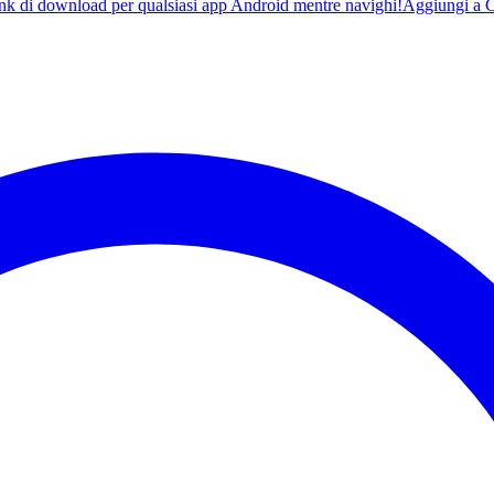
ink di download per qualsiasi app Android mentre navighi!
Aggiungi a 