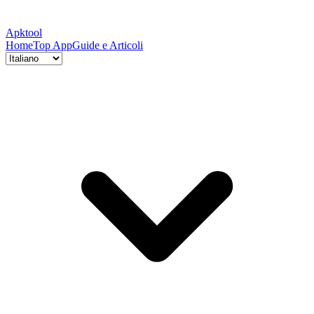
Apktool
Home
Top App
Guide e Articoli