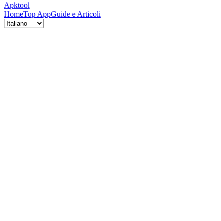
Apktool
Home
Top App
Guide e Articoli