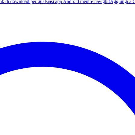
ink di download per qualsiasi app Android mentre navighi!
Aggiungi a 