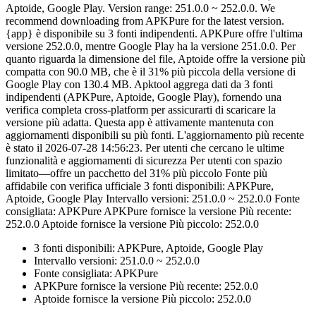
Aptoide, Google Play. Version range: 251.0.0 ~ 252.0.0. We
recommend downloading from APKPure for the latest version.
{app} è disponibile su 3 fonti indipendenti. APKPure offre l'ultima
versione 252.0.0, mentre Google Play ha la versione 251.0.0. Per
quanto riguarda la dimensione del file, Aptoide offre la versione più
compatta con 90.0 MB, che è il 31% più piccola della versione di
Google Play con 130.4 MB. Apktool aggrega dati da 3 fonti
indipendenti (APKPure, Aptoide, Google Play), fornendo una
verifica completa cross-platform per assicurarti di scaricare la
versione più adatta. Questa app è attivamente mantenuta con
aggiornamenti disponibili su più fonti. L'aggiornamento più recente
è stato il 2026-07-28 14:56:23. Per utenti che cercano le ultime
funzionalità e aggiornamenti di sicurezza Per utenti con spazio
limitato—offre un pacchetto del 31% più piccolo Fonte più
affidabile con verifica ufficiale 3 fonti disponibili: APKPure,
Aptoide, Google Play Intervallo versioni: 251.0.0 ~ 252.0.0 Fonte
consigliata: APKPure APKPure fornisce la versione Più recente:
252.0.0 Aptoide fornisce la versione Più piccolo: 252.0.0
3 fonti disponibili: APKPure, Aptoide, Google Play
Intervallo versioni: 251.0.0 ~ 252.0.0
Fonte consigliata: APKPure
APKPure fornisce la versione Più recente: 252.0.0
Aptoide fornisce la versione Più piccolo: 252.0.0