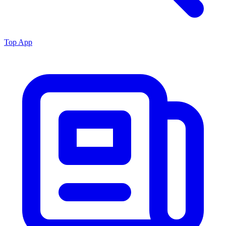
Top App