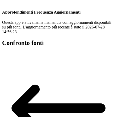
Approfondimenti Frequenza Aggiornamenti
Questa app è attivamente mantenuta con aggiornamenti disponibili
su più fonti. L'aggiornamento più recente è stato il 2026-07-28
14:56:23.
Confronto fonti