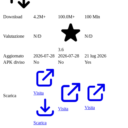
Download
4.2M+
100.0M+
100 Mln
Valutazione
N/D
N/D
3.6
Aggiornato
2026-07-28
2026-07-28
21 lug 2026
APK diviso
No
No
Yes
Visita
Scarica
Visita
Visita
Scarica