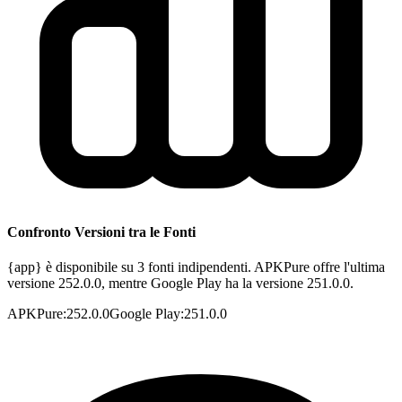
Confronto Versioni tra le Fonti
{app} è disponibile su 3 fonti indipendenti. APKPure offre l'ultima
versione 252.0.0, mentre Google Play ha la versione 251.0.0.
APKPure
:
252.0.0
Google Play
:
251.0.0