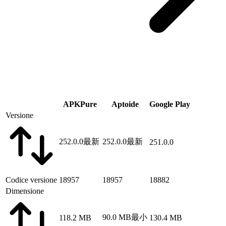
APKPure
Aptoide
Google Play
Versione
252.0.0
最新
252.0.0
最新
251.0.0
Codice versione
18957
18957
18882
Dimensione
90.0 MB
最小
118.2 MB
130.4 MB