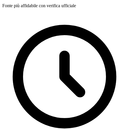
Fonte più affidabile con verifica ufficiale