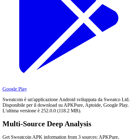
Google Play
Sweatcoin è un'applicazione Android sviluppata da Sweatco Ltd.
Disponibile per il download su APKPure, Aptoide, Google Play.
L'ultima versione è 252.0.0 (118.2 MB).
Multi-Source Deep Analysis
Get Sweatcoin APK information from 3 sources: APKPure,