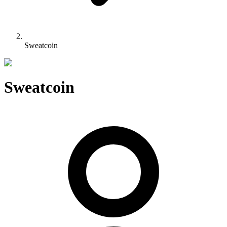
Sweatcoin
Sweatcoin