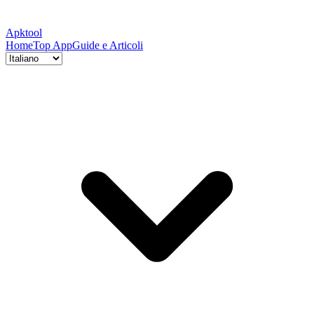
Apktool
Home
Top App
Guide e Articoli