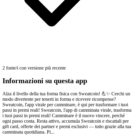
2 fonte/i con versione più recente
Informazioni su questa app
Alza il livello della tua forma fisica con Sweatcoin! 💪✨ Cerchi un
modo divertente per tenerti in forma e ricevere ricompense?
Sweatcoin, l'app virale per camminare, è qui per trasformare i tuoi
passi in premi reali! Sweatcoin, l'app di camminata virale, trasforma
i tuoi passi in premi reali! Camminare è il nuovo vincere, perché
ogni passo conta. Resta attivo, accumula Sweatcoin e riscattali per
gift card, offerte dei partner e premi esclusivi — tutto grazie alla tua
camminata quotidiana. Pi...