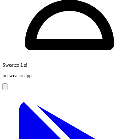
Sweatco Ltd
in.sweatco.app