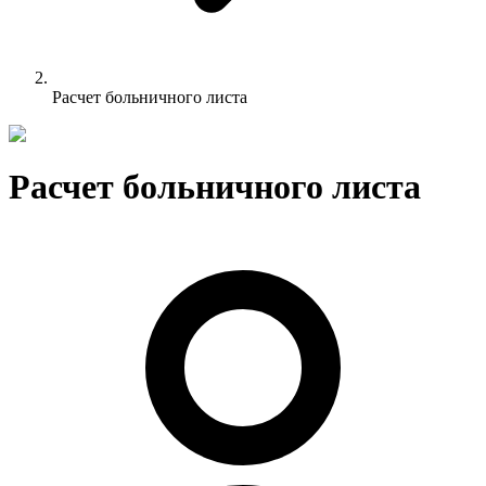
Расчет больничного листа
Расчет больничного листа