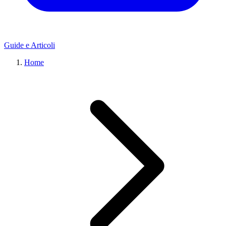
Guide e Articoli
Home