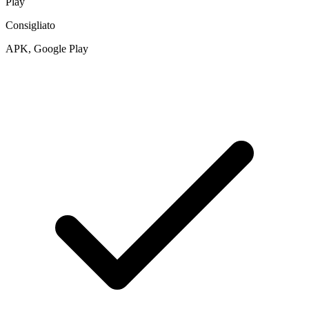
Play
Consigliato
APK, Google Play