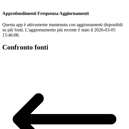
Approfondimenti Frequenza Aggiornamenti
Questa app è attivamente mantenuta con aggiornamenti disponibili
su più fonti. L'aggiornamento più recente è stato il 2026-03-05
15:46:08.
Confronto fonti