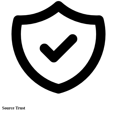
Source Trust