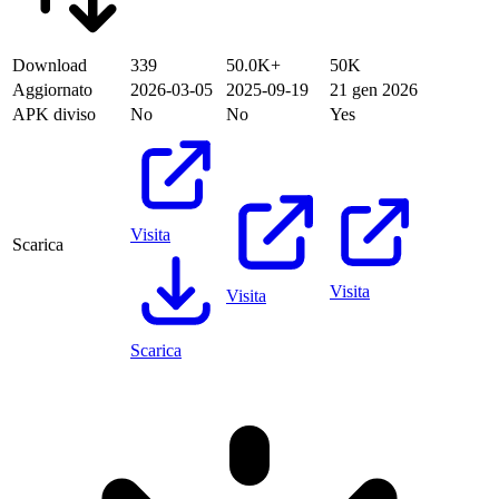
Download
339
50.0K+
50K
Aggiornato
2026-03-05
2025-09-19
21 gen 2026
APK diviso
No
No
Yes
Visita
Scarica
Visita
Visita
Scarica