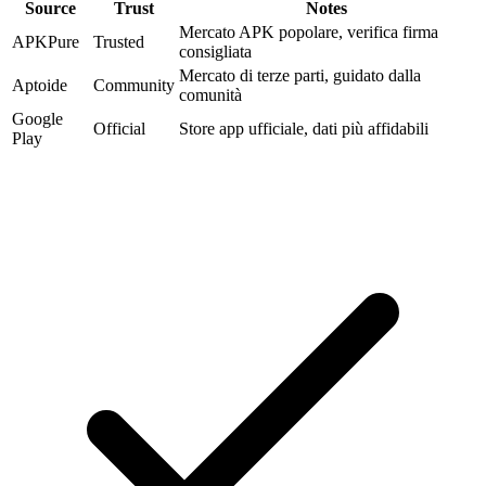
Source
Trust
Notes
Mercato APK popolare, verifica firma
APKPure
Trusted
consigliata
Mercato di terze parti, guidato dalla
Aptoide
Community
comunità
Google
Official
Store app ufficiale, dati più affidabili
Play