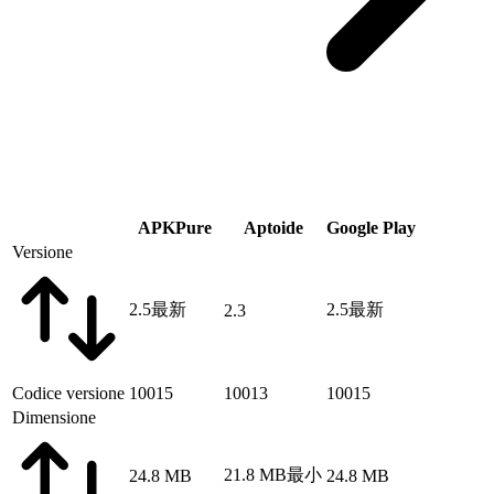
APKPure
Aptoide
Google Play
Versione
2.5
最新
2.5
最新
2.3
Codice versione
10015
10013
10015
Dimensione
21.8 MB
最小
24.8 MB
24.8 MB