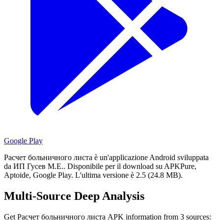
Google Play
Расчет больничного листа è un'applicazione Android sviluppata
da ИП Гусев М.Е..
Disponibile per il download su APKPure,
Aptoide, Google Play.
L'ultima versione è 2.5 (24.8 MB).
Multi-Source Deep Analysis
Get Расчет больничного листа APK information from 3 sources: