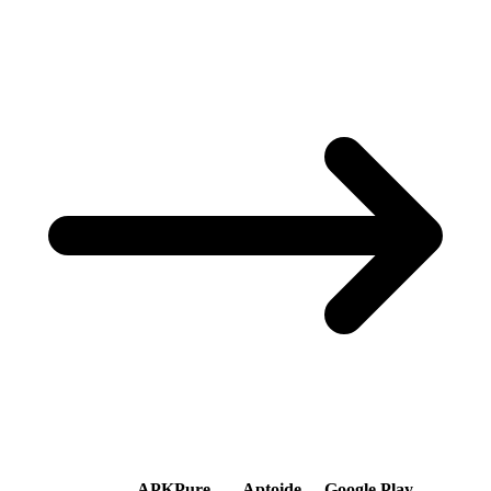
APKPure
Aptoide
Google Play