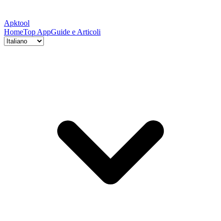
Apktool
Home
Top App
Guide e Articoli