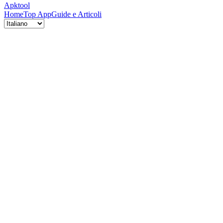
Apktool
Home
Top App
Guide e Articoli