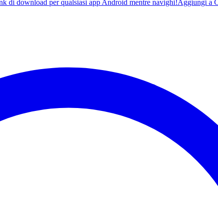
ink di download per qualsiasi app Android mentre navighi!
Aggiungi a 