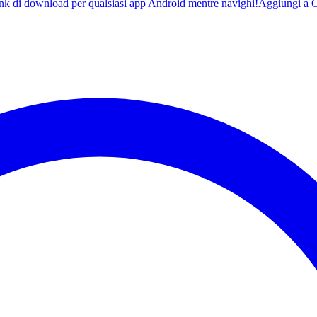
ink di download per qualsiasi app Android mentre navighi!
Aggiungi a 