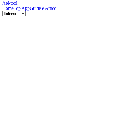
Apktool
Home
Top App
Guide e Articoli